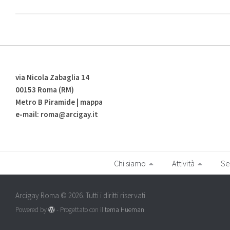
via Nicola Zabaglia 14
00153 Roma (RM)
Metro B Piramide | mappa
e-mail: roma@arcigay.it
Chi siamo
Attività
Se
Arcigay Roma © 2026. Tutti i diritti riservati.
Powered by
- Progettato con il
tema Hueman