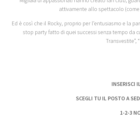
Migliaia di appassionati hanno creato fan club, guar
attivamente allo spettacolo (come r
Ed è così che il Rocky, proprio per l’entusiasmo e la pa
stop party fatto di quei successi senza tempo da c
Transvestite”, 
INSERISCI 
SCEGLI TU IL POSTO A S
1-2-3 