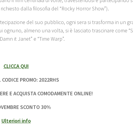
dano il film centinaia di volte, travestendosi e partecipando
ichiesto dalla filosofia del “Rocky Horror Show”).
rtecipazione del suo pubblico, ogni sera si trasforma in un g
ui ognuno, almeno una volta, si è lasciato trascinare come “
“Damn it Janet” e “Time Warp”.
CLICCA QUI
IL CODICE PROMO: 2022RHS
EDERE E ACQUISTA COMODAMENTE ONLINE!
NOVEMBRE SCONTO 30%
Ulteriori info