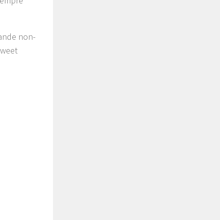
 sempre
rande non-
Sweet