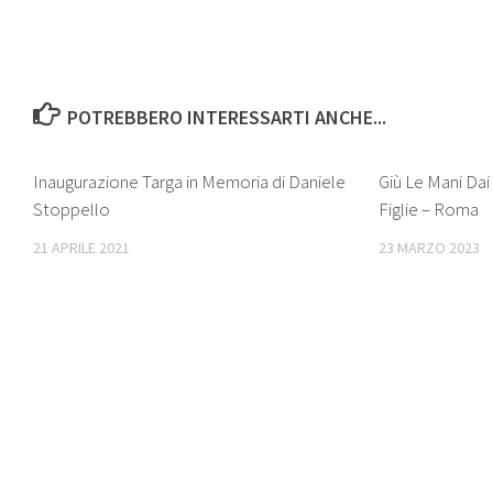
POTREBBERO INTERESSARTI ANCHE...
Inaugurazione Targa in Memoria di Daniele
Giù Le Mani Dai
Stoppello
Figlie – Roma
21 APRILE 2021
23 MARZO 2023