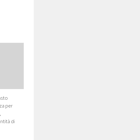
asto
nza per
,
ntità di