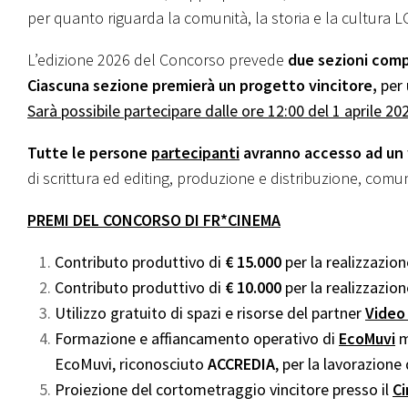
per quanto riguarda la comunità, la storia e la cultura 
L’edizione 2026 del Concorso prevede
due sezioni comp
Ciascuna sezione premierà un progetto vincitore,
per 
Sarà possibile partecipare dalle ore 12:00 del 1 aprile 202
Tutte le persone
partecipanti
avranno accesso ad un 
di scrittura ed editing, produzione e distribuzione, comu
PREMI DEL CONCORSO DI FR*CINEMA
Contributo produttivo di
€ 15.000
per la realizzazio
Contributo produttivo di
€ 10.000
per la realizzazio
Utilizzo gratuito di spazi e risorse del partner
Video 
Formazione e affiancamento operativo di
EcoMuvi
m
EcoMuvi, riconosciuto
ACCREDIA
, per la lavorazione
Proiezione del cortometraggio vincitore presso il
Ci