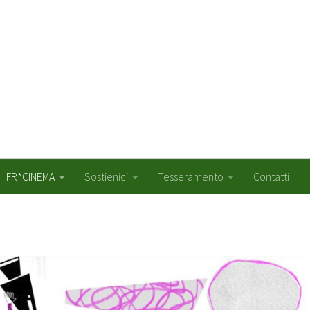
FR*CINEMA
Sostienici
Tesseramento
Contatti