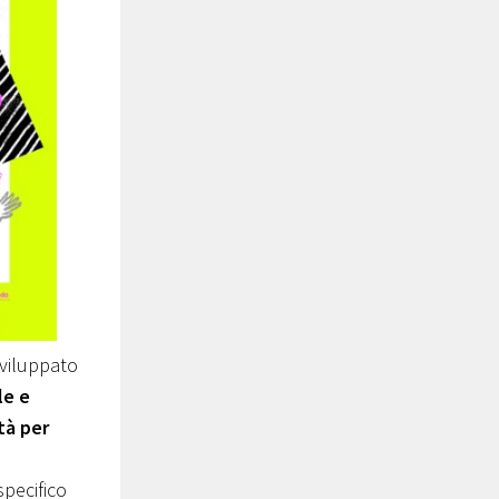
sviluppato
le e
tà per
specifico